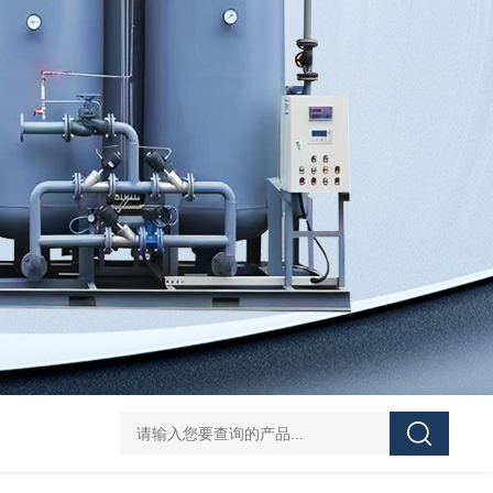
TAO小型移动式制氧机
TAO工业制氧系统
VWVW氮气增压机
TAO小型工