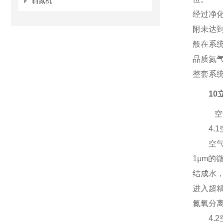
制氮机
经过净
附未达
般在系
品质氮
整套系
10
空
4
.
空气净
1μm
结成水，
进入超精
氮氧分离
4
.