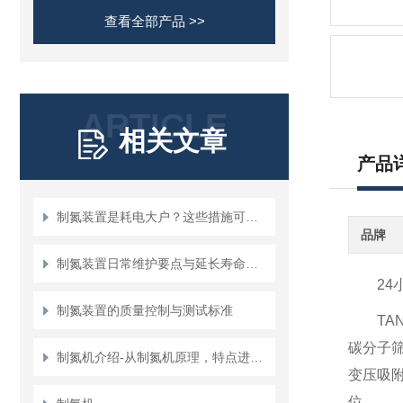
查看全部产品 >>
ARTICLE
相关文章
产品
制氮装置是耗电大户？这些措施可有效降低运行成本
品牌
制氮装置日常维护要点与延长寿命策略
24
制氮装置的质量控制与测试标准
TA
碳分子
制氮机介绍-从制氮机原理，特点进行说明
变压吸附
位。