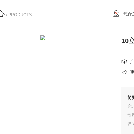
心
您的
/ PRODUCTS
10
简
究
制
设