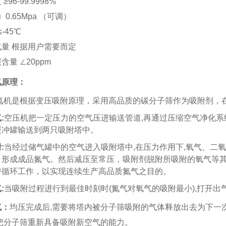
96-99.9998%
0.65Mpa （可调）
-45℃
量 根据用户需要而定
含量 ∠20ppm
氮
原理：
氮机是根据变压吸附原理，采用高品质的碳分子筛作为吸附剂，
气
:
空压机把一定压力的空气压进输送管道
,
再通过压缩空气净化系
缓冲罐输送到两只吸附塔中。
附
:
当经过储气罐中的空气进入吸附塔中
,
在压力作用下
,
氧气、二氧
，形成成品氮气。然后减压至常压，吸附剂脱附所吸附的氧气等
替循环工作，以实现连续生产高品质氮气之目的。
气
:
当吸附过程进行到最佳时刻时
(
氮气对氧气的吸附最小
),
打开出
气：
均压完成后
,
需要将塔内被分子筛吸附的气体释放出去为下一
把分子筛重新具备吸附新空气的能力。