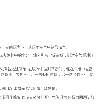
在一定的压力下，从压缩空气中制取氮气。
统去除其中的水分、油分和灰尘等杂质，到达空气缓冲罐
,
化碳被迅速吸附
.
在吸附未达到平衡时，氮在气相中被富
其它杂质，实现再生。一塔吸附产氮，另一塔脱附再生
.
使
气阀门
,
输出成品氮气到氮气缓冲罐。
次吸附作准备
,
程序自动将打开排气阀
,
使塔内压力回到初始