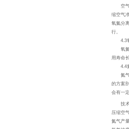
空气储
缩空气
氧氮分
行。
4
.
氧氮分
用寿命长
4
.
氮气缓
的方案
会有一
技
压缩空气表
氮气产量 3