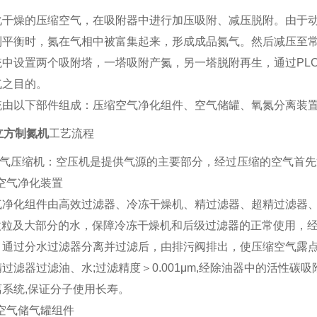
化干燥的压缩空气，在吸附器中进行加压吸附、减压脱附。由于
到平衡时，氮在气相中被富集起来，形成成品氮气。然后减压至
统中设置两个吸附塔，一塔吸附产氮，另一塔脱附再生，通过PL
气之目的。
统由以下部件组成：压缩空气净化组件、空气储罐、氧氮分离装
立方制氮机
工艺流程
气压缩机：
空压机是提供气源的主要部分，经过压缩的空气首先
1空气净化装置
化组件由高效过滤器、冷冻干燥机、精过滤器、超精过滤器、
的微粒及大部分的水，保障冷冻干燥机和后级过滤器的正常使用，
通过分水过滤器分离并过滤后，由排污阀排出，使压缩空气露点达到
过滤器过滤油、水;过滤精度＞0.001μm,经除油器中的活性
系统,保证分子使用长寿。
2空气储气罐组件