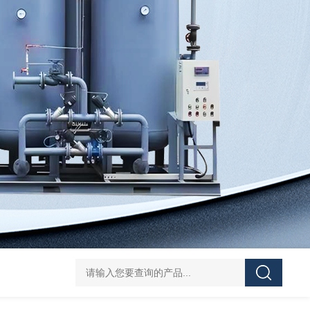
TAO小型移动式制氧机
TAO工业制氧系统
VWVW氮气增压机
TAO小型工