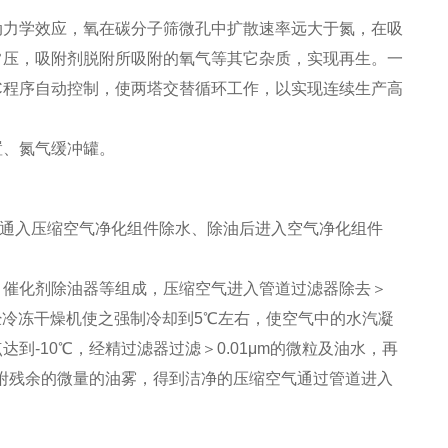
动力学效应，氧在碳分子筛微孔中扩散速率远大于氮，在吸
常压，吸附剂脱附所吸附的氧气等其它杂质，实现再生。一
C程序自动控制，使两塔交替循环工作，以实现连续生产高
置、氮气缓冲罐。
通入压缩空气净化组件除水、除油后进入空气净化组件
催化剂除油器等组成，压缩空气进入管道过滤器除去＞
经冷冻干燥机使之强制冷却到5℃左右，使空气中的水汽凝
-10℃，经精过滤器过滤＞0.01μm的微粒及油水，再
碳吸附残余的微量的油雾，得到洁净的压缩空气通过管道进入