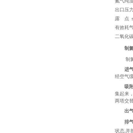
氮气纯度 ≥
出口压力 
露 点 ≤
有效耗气
二氧化碳
制
制
进
经空气
吸
集起来
两塔交
出
排
状态
,
并