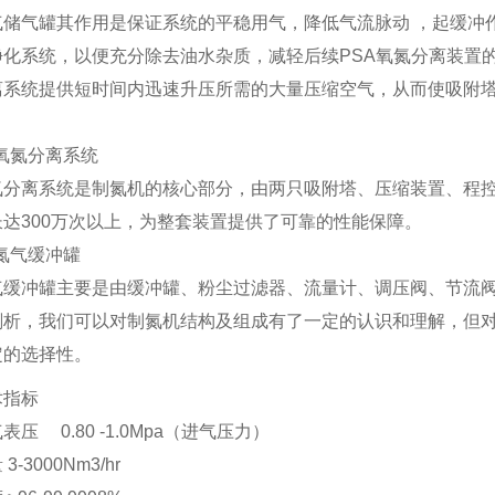
气罐其作用是保证系统的平稳用气，降低气流脉动 ，起缓冲作
净化系统，以便充分除去油水杂质，减轻后续PSA氧氮分离装置
离系统提供短时间内迅速升压所需的大量压缩空气，从而使吸附
3氧氮分离系统
离系统是制氮机的核心部分，由两只吸附塔、压缩装置、程控
达300万次以上，为整套装置提供了可靠的性能保障。
4氮气缓冲罐
冲罐主要是由缓冲罐、粉尘过滤器、流量计、调压阀、节流阀
剖析，我们可以对制氮机结构及组成有了一定的认识和理解，但
定的选择性。
术指标
压 0.80 -1.0Mpa（进气压力）
-3000Nm3/hr