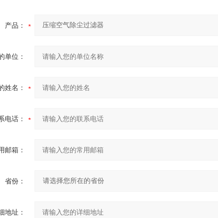
油除臭过滤器
。食品和药品制造
量：1级过滤器进气口不
。呼吸空气
体-1级过滤器的上游应使
产品：
。气体加工
除油过滤器及超高效微油
器防止液态油污染60ppm
的单位：
的姓名：
系电话：
用邮箱：
省份：
细地址：