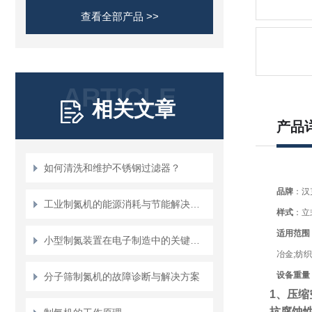
查看全部产品 >>
ARTICLE
相关文章
产品
如何清洗和维护不锈钢过滤器？
品牌
：汉
工业制氮机的能源消耗与节能解决方案
样式
：立
适用范围
小型制氮装置在电子制造中的关键作用
冶金;纺织
设备重量
分子筛制氮机的故障诊断与解决方案
1、压
抗腐蚀