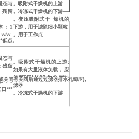
固态与
。吸附式干燥机的上游
；残留
。冷冻式干燥机的下游
。变压吸附式干 燥机的
固体：1
下游，用于滤除细小颗粒
w/w
。用于工作点
*低点。
固态与
。吸附式干燥机的上
游;
雾；残留
如果有大量液体负载， 应
使用T级过滤作为前 置过
(或关闭有关阀后通过过滤器排水孔卸压)。
固体：1
滤器
***
。冷冻式干燥机的下游
003
1微米和
857
油分含