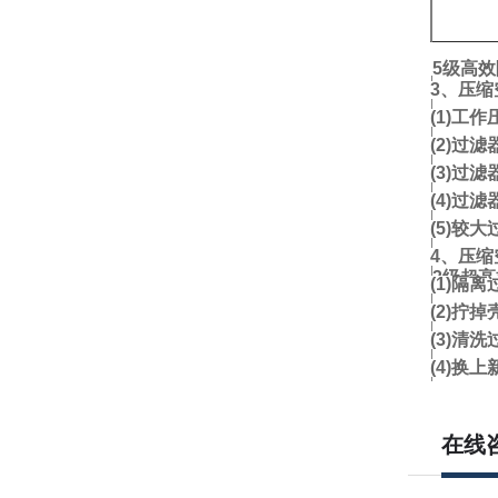
5级高
3、
压缩
(1)工
(2)
过滤
(3)
过滤
(4)
过滤
(5)
较大
4、压缩
3级超
(1)隔
(2)
拧掉
(3)
清洗
(4)
换上
在线