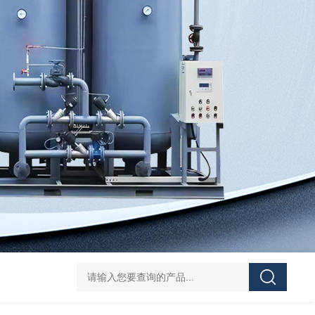
TAO小型移动式制氧机
TAO工业制氧系统
VWVW氮气增压机
TAO小型工