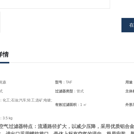
详情
克森
型号
：TAF
用途
式
过滤器类型
：管式
主体
：化工;石油;汽车;轻工;选矿;电镀;
有效过滤面积
：1 ㎡
外形
：3.5 kg
缩空气过滤器特点：流通路径扩大，以减少压降，采用优质铝合
性，进出口采用螺纹接口，壳体上标有空气的流向，极易安装，