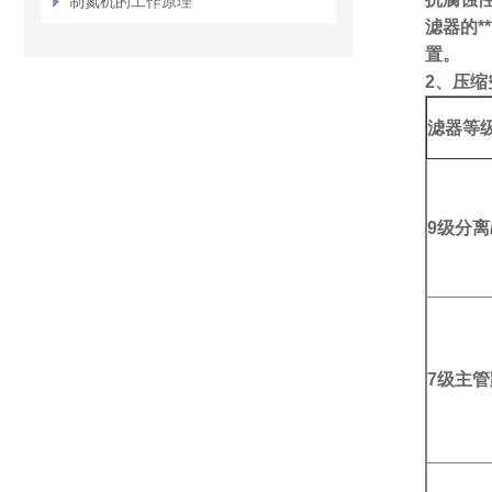
制氮机的工作原理
滤器的
置。
2、压
滤器等
9级分离
7级主