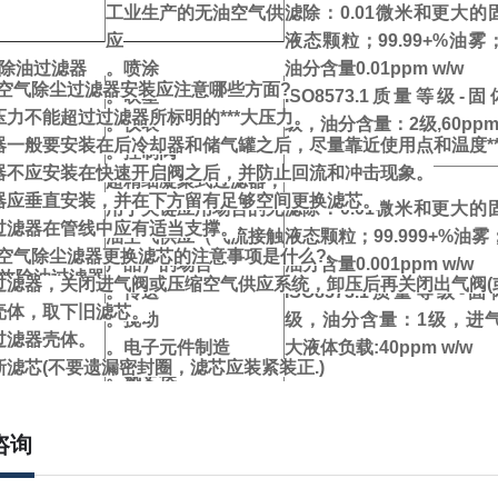
工业生产的无油空气供
滤除：0.01微米和更大的
应
液态颗粒；99.99+%油雾
效除油过滤器
。喷涂
油分含量0.01ppm w/w
空气除尘过滤器安装应注意哪些方面?
。吹塑
ISO8573.1质量等级-
作压力不能超过过滤器所标明的***大压力。
。仪表
级，油分含量：2级,60ppm 
器一般要安装在后冷却器和储气罐之后，尽量靠近使用点和温度**
。控制阀
器不应安装在快速开启阀之后，并防止回流和冲击现象。
超精细凝聚式过滤器，
器应垂直安装，并在下方留有足够空间更换滤芯。
用于关键应用场合的无
滤除：0.01微米和更大的
过滤器在管线中应有适当支撑。
油空气供应（气流接触
液态颗粒；99.999+%油
空气除尘滤器
更换滤芯的注意事项是什么?
产品）的场合
油分含量0.001ppm w/w
高效除油过滤器
离过滤器，关闭进气阀或压缩空气供应系统，卸压后再关闭出气阀
。传送
ISO8573.1质量等级-
壳体，取下旧滤芯。
。搅动
级，油分含量：1级，进气口
过滤器壳体。
。电子元件制造
大液体负载:40ppm w/w
新滤芯(不要遗漏密封圈，滤芯应装紧装正.)
。氮更换
滤除：油汽；残留油分含量0.
ppm w/w（油气状）0.0
咨询
活性炭吸附过滤器用于
更大的固态于液态颗粒；ISO
无气味空气供应
3.1质量等级-固体：1级，