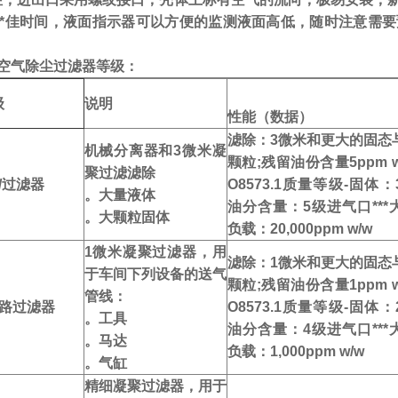
***佳时间，液面指示器可以方便的监测液面高低，随时注意需
缩空气除尘过滤器等级：
级
说明
性能（数据）
滤除：3微米和更大的固态
机械分离器和3微米凝
颗粒;残留油份含量5ppm w/
聚过滤滤除
/过滤器
O8573.1质量等级-固体
。大量液体
油分含量：5级进气口***
。大颗粒固体
负载：20,000ppm w/w
1微米凝聚过滤器，用
滤除：1微米和更大的固态
于车间下列设备的送气
颗粒;残留油份含量1ppm w/
管线：
管路过滤器
O8573.1质量等级-固体
。工具
油分含量：4级进气口***
。马达
负载：1,000ppm w/w
。气缸
精细凝聚过滤器，用于