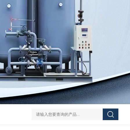
TAO小型移动式制氧机
TAO工业制氧系统
VWVW氮气增压机
TAO小型工