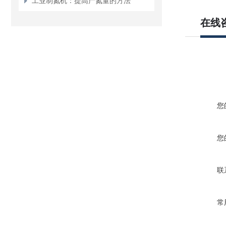
工业制氮机：提高产氮量的方法
在线
您
您
联
常