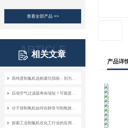
查看全部产品 >>
ARTICLE
相关文章
产品详
高纯度制氮机选购避坑指南：别为不必要的“纯度”买单
压缩空气过滤器寿命缩短？可能是这3个原因！
分子筛制氧机如何在静音与制氧效率间找平衡？
探索工业制氮机在化工行业的应用前景