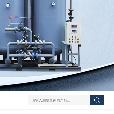
TAO小型移动式制氧机
TAO工业制氧系统
VWVW氮气增压机
TAO小型工