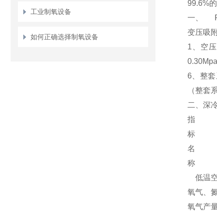
99.6
工业制氧设备
一、 
变压吸
如何正确选择制氧设备
1、空压
0.30
6、整套系
（整套系
二、深
指
标
名
称
低温空
氧气、
氧气产量 