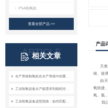
PSA制氧机
查看全部产品 >>
产品
ARTICLE
相关文章
天奥
殖、玻
水产养殖制氧机在水产养殖中的重要作用
由天奥
氧快捷
工业制氧设备从产能需求到能耗控制的全维度考量
氧、氩
工业制氧设备选型指南：如何匹配不同行业需求？
我公司可