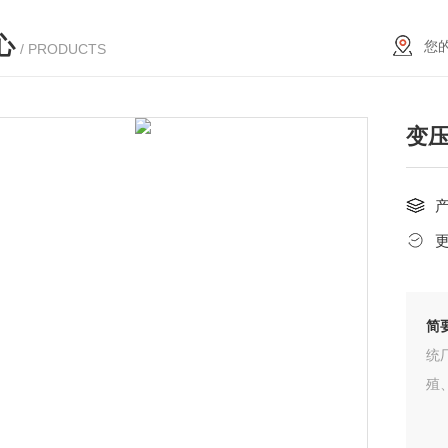
心
您
/ PRODUCTS
变压
简
统
殖