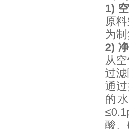
1
)
空
原料
为制
2
)
净
从空
过滤
通过
的
≤0
酸、