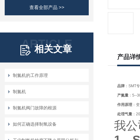
查看全部产品 >>
ARTICLE
相关文章
产品详
制氮机的工作原理
品牌
：SMT
制氮机
产氮量
：5--3
作用原理
：变
制氮机阀门故障的根源
处理气量
：20
我公
如何正确选择制氧设备
1、