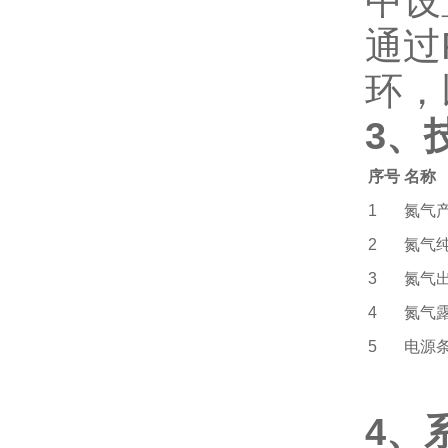
中设
通过
环，
3、
序号
名称
1
氮气
2
氮气
3
氮气
4
氮气
5
电源
4、